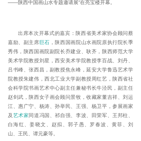
——陕西中国画山水专题邀请展”在亮宝楼开幕。
出席本次开幕式的嘉宾：陕西省美术家协会顾问蔡
嘉励、副主席
巨石
，陕西国画院山水画院原执行院长季
秀伟，陕西国画院副院长乔建业、耿齐，陕西师范大学
美术学院教授刘星，西安美术学院教授李百战、刘丹、
吕书峰、张西昌，副教授焦永峰，延安大学鲁迅艺术学
院教授朱建伟，西北工业大学副教授周红艺，陕西省社
会科学院书画艺术中心副主任兼秘书长牛泾民，副主任
赵剑武，陕西女子画会顾问景牧，收藏家董吉祥、刘运
江、惠广宁、杨涛、孙举民、王强、杨卫平，参展画家
及
艺术家
同道冯国、祁自强、李波、田荣军、王邦柱、
白海红、姜晓文、赵拟、郭子愚、罗春波、黄菲、刘
山、王民、谭元豪等。