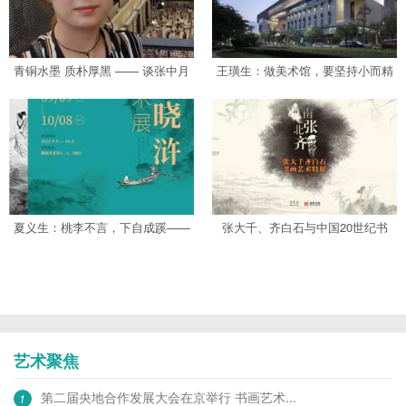
青铜水墨 质朴厚黑 —— 谈张中月
王璜生：做美术馆，要坚持小而精
的中国画创...
的独立性...
夏义生：桃李不言，下自成蹊——
张大千、齐白石与中国20世纪书
湖南著名美...
画...
艺术聚焦
第二届央地合作发展大会在京举行 书画艺术...
1