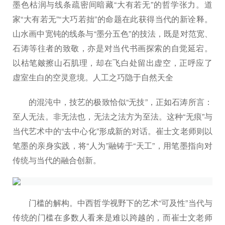
墨色枯润与线条疏密间暗藏“大有若无”的哲学张力。道
家“大有若无”“大巧若拙”的命题在此获得当代的新诠释。
山水画中宽钝的线条与“墨分五色”的技法，既是对范宽、
石涛等往者的致敬，亦是对当代书画探索的自觉延宕。
以枯笔皴擦山石肌理，却在飞白处留出虚空，正呼应了
虚室生白的空灵意境。人工之巧隐于自然天全
的混沌中，技艺的极致恰似“无技”，正如石涛所言：
至人无法。非无法也，无法之法方为至法。这种“无痕”与
当代艺术中的“去中心化”形成新的对话。崔士文老师则以
笔墨的亲身实践，将“人为”融铸于“天工”，用笔墨指向对
传统与当代的融合创新。
门槛的解构。中西哲学视野下的艺术“可及性”当代与
传统的门槛在多数人看来是难以跨越的，而崔士文老师