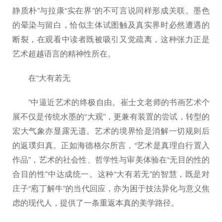
静质朴”与拉康“实在界”的不可言说同样形成关联。墨色
的晕染与留白，恰似主体试图触及真实界时必然遭遇的
断裂，在观看中读者既被吸引又觉疏离，这种张力正是
艺术超越语言的精神性所在。
在“大有若无
”中逼近艺术的终极自由。崔士文老师的书画艺术个
展不仅是传统水墨的“大观”，更兼有装置的尝试，转型的
宏大气象亦显露无遗。艺术的境界恰是消解一切规则后
的返璞归真。正如海德格尔所言，“艺术是真理自行置入
作品”，艺术的社会性、哲学性与审美体验在“无目的性的
合目的性”中达成统一。这种“大有若无”的智慧，既是对
庄子“庖丁解牛”的当代回应，亦为困于技法异化与意义焦
虑的现代人，提供了一条重返本真的美学路径。