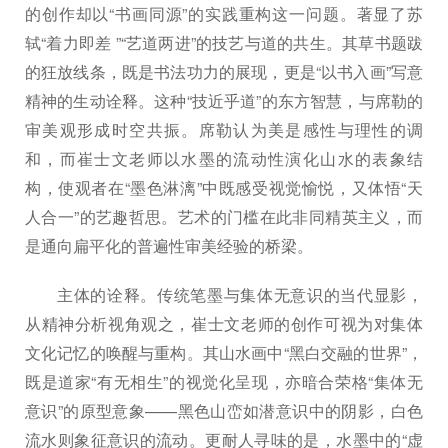
的创作却以“书画同源”的实践重构这一问题。著显了苏
轼“着力即差 ”“艺道两进”的技艺与道的共生。其草书题跋
的狂放线条，既是书法功力的展现，更是“以书入画”写意
精神的生动诠释。这种“技近乎道”的东方智慧，与席勒的
审美观形成时空共振。席勒认为美是感性与理性的调
和，而崔士文老师以水墨的流动性演化山水的表象结
构，使观者在“墨色淋漓”中既感受视觉愉悦，又体悟“天
人合一”的艺趣哲思。艺术的门槛在此非同精英主义，而
是通向扁平化的普遍性审美经验的桥梁。
主体的诠释。传统笔墨与集体无意识的当代显影，
从精神分析视角观之，崔士文老师的创作可视为对集体
文化记忆的唤醒与重构。其山水画中“黑白交融的世界”，
既是道家“有无相生”的视觉化呈现，亦暗合荣格“集体无
意识”的原型意象——黑色山峦如潜意识中的阴影，白色
流水则象征意识的流动。更耐人寻味的是，水墨中的“虚